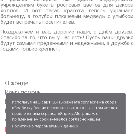
учреждениям букеты ростовых цветов для декора
холлов. И вот такая красота теперь украшает
больницу, а голубой плюшевый медведь с улыбкой
будет встречать посетителей.
Поздравляем и вас, дорогие наши, с Днём друзей.
Спасибо за то, что вы у нас есть! Пусть ваши друзья
будут самыми преданными и надежными, а дружба с
годами только крепнет.
О фонде
Кому помочь
Мы помогли
Используя наш сайт, Вы выражаете согласие на сбор и
обработку Ваших персональных данных, в том числе с
Проекты
привлечением сервиса «Яндекс.Метрика», с
применением cookie-файлов согласно нашей
Отчёты
Политике о персональных данных
Новости