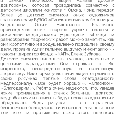
В рамках творческой акции «Слава добрым
докторам!», которая проводилась совместно с
детскими школами искусств г. Омска, Фонд передал
более 50 детских рисунков юных художников
главному врачу БУЗОО «Гинекологическая больница»,
Богдановой Ольге Николаевне. Красочные
произведения юных творцов украсят палаты и
рекреации медицинского учреждения. «Глядя на
разнообразие творческих работ можно заметить, как
они кропотливо и воодушевленно подошли к своему
делу, проявив удивительную выдумку и фантазию» –
говорит директор Фонда «ФАП», Елена Зубкова.
Детские рисунки выполнены гуашью, акварелью и
цветными карандашами. Они отражают в себе
искреннюю, непосредственную и позитивную
энергетику. Некоторые участники акции отразили в
своих рисунках теплые слова благодарности
медперсоналу: «Все будет хорошо!», «Спасибо!»,
«Благодарим!». Ребята очень надеются, что, увидев
яркие произведения в стенах больницы, доктора,
медработники и пациенты будут приятно удивлены и
обрадованы. Ведь рисунки – это отражение
бесконечной благодарности и признательности всем
тем, кто на протяжении всего этого нелёгкого