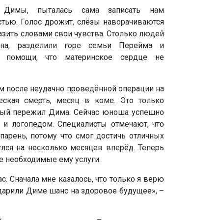
а Димы, пыталась сама записать нам
тью. Голос дрожит, слёзы наворачиваются
азить словами свои чувства. Столько людей
ына, разделили горе семьи Перейма и
о помощи, что материнское сердце не
м после неудачно проведённой операции на
еская смерть, месяц в коме. Это только
орый пережил Дима. Сейчас юноша успешно
 и логопедом. Специалисты отмечают, что
арень, потому что смог достичь отличных
улся на несколько месяцев вперёд. Теперь
се необходимые ему услуги.
с. Сначала мне казалось, что только я верю
одарили Диме шанс на здоровое будущее», –