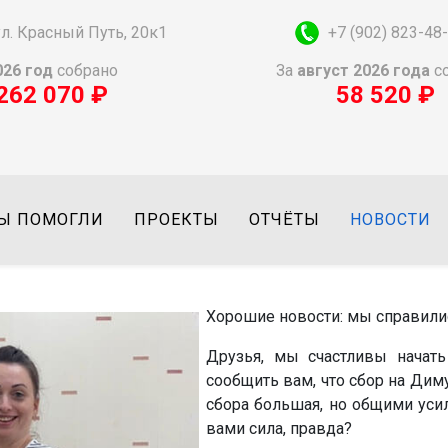
 ул. Красный Путь, 20к1
+7 (902) 823-48
026 год
собрано
За
август
2026
года
с
262 070 ₽
58 520 ₽
Ы ПОМОГЛИ
ПРОЕКТЫ
ОТЧЁТЫ
НОВОСТИ
Хорошие новости: мы справили
Друзья, мы счастливы начат
сообщить вам, что сбор на Ди
сбора большая, но общими уси
вами сила, правда?