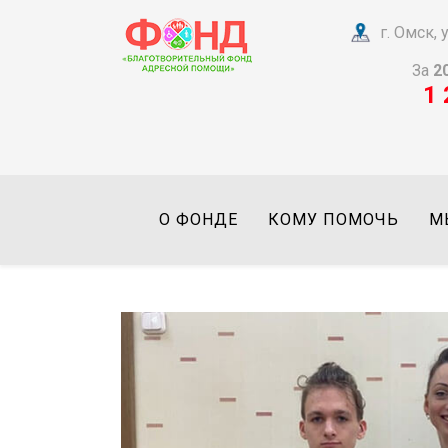
г. Омск,
За
2
1 
О ФОНДЕ
КОМУ ПОМОЧЬ
М