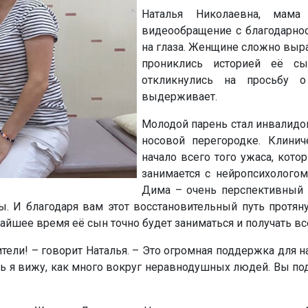
Наталья Николаевна, мам
видеообращение с благодарнос
на глаза. Женщине сложно выр
прониклись историей её с
откликнулись на просьбу 
выдерживает.
Молодой парень стал инвалидо
носовой перегородке. Клинич
начало всего того ужаса, кот
занимается с нейропсихологом
Дима – очень перспективный п
ы. И благодаря вам этот восстановительный путь протян
жайшее время её сын точно будет заниматься и получать в
ели! – говорит Наталья. – Это огромная поддержка для на
ерь я вижу, как много вокруг неравнодушных людей. Вы п