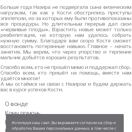
Больше года Назира не подвергала сына физическим
нагрузкам, так как у Кости обострились приступы
эпилепсии, из-за которых ему были противопоказаны
все процедуры. Но длительный перерыв дал свои
«червивые плоды». Взрастить новые может только
реабилитация, на которую нам удалось собрать
нужную сумму. Благодаря вам скоро Костя сможет
восстановить потерянные навыки. Главное — начать
занятия. Мы верим, что через упорство и терпение
мальчик добьётся хороших результатов.
Спасибо всем, кто не прошёл мимо и поддержал сбор.
Спасибо всем, кто пришёл на помощь, вместе нам
удаётся многое!
А мы остаёмся на связи с Назирой и будем держать
вас в курсе успехов Кости.
О фонде
Кому помочь
Мы помогли
Используя наш сайт, Вы выражаете согласие на сбор и
обработку Ваших персональных данных, в том числе с
Проекты