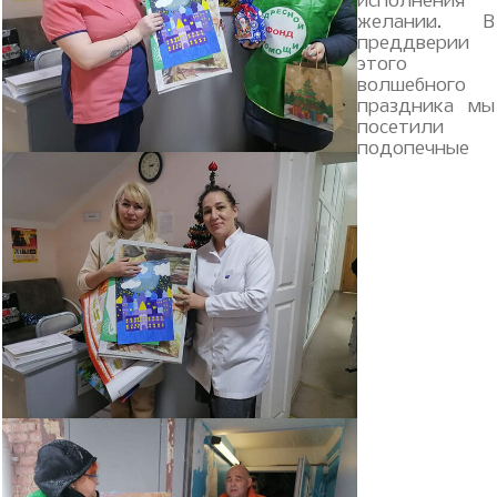
исполнения
желаний. В
преддверии
этого
волшебного
праздника мы
посетили
подопечные