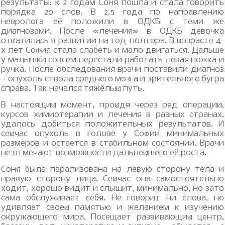
результаты: к 2 годам Соня пошла и стала говорить
порядка 20 слов. В 2.5 года по направлению
невролога её положили в ОДКБ с теми же
диагнозами. После «лечения» в ОДКБ девочка
откатилась в развитии на год-полтора. В возрасте 4-
х лет София стала слабеть и мало двигаться. Дальше
у малышки совсем перестали работать левая ножка и
ручка. После обследования врачи поставили диагноз
– опухоль ствола среднего мозга и зрительного бугра
справа. Так начался тяжёлый путь.
В настоящий момент, пройдя через ряд операций,
курсов химиотерапии и лечения в разных странах,
удалось добиться положительных результатов. И
сейчас опухоль в голове у Софии минимальных
размеров и остается в стабильном состоянии. Врачи
не отмечают возможности дальнейшего её роста.
Соня была парализована на левую сторону тела и
правую сторону лица. Сейчас она самостоятельно
ходит, хорошо видит и слышит, минимально, но зато
сама обслуживает себя. Не говорит ни слова, но
удивляет своей памятью и желанием к изучению
окружающего мира. Посещает развивающий центр,