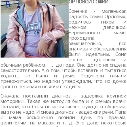
ОРЛОВОЙ СОФИИ
Сонечка – маленькая
радость семьи Орловых,
родилась тихой и
нежной девочкой.
Беременность мамы
проходила
замечательно, все
анализы и обследования
были идеальны. Соня
росла здоровым и
обычным ребёнком . . . до года. Она долго не сидела
самостоятельно. А о том, чтобы вставать и пытаться
ходить, не было и речи. Родители начали
тревожиться, но медики утверждали, что их дочка
просто ленивая и не хочет ходить.
Сначала поставили диагноз – задержка крупной
моторики. Такая же история была и с речью: врачи
сказали, что Соня не испытывает нужды в общении,
ей это не надо. И снова диагноз – задержка речи. Папа
и мама бесконечно возили дочь по врачам,
целителям, на массаж и т. д. Это дало некоторые