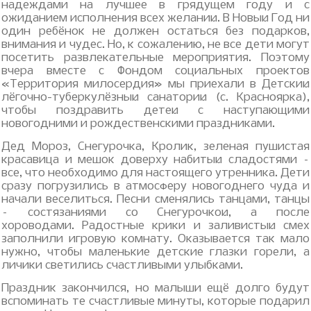
надеждами на лучшее в грядущем году и с
ожиданием исполнения всех желаний. В Новый Год ни
один ребёнок не должен остаться без подарков,
внимания и чудес. Но, к сожалению, не все дети могут
посетить развлекательные мероприятия. Поэтому
вчера вместе с Фондом социальных проектов
«Территория милосердия» мы приехали в Детский
лёгочно-туберкулёзный санаторий (с. Красноярка),
чтобы поздравить детей с наступающими
новогодними и рождественскими праздниками.
Дед Мороз, Снегурочка, Кролик, зеленая пушистая
красавица и мешок доверху набитый сладостями –
все, что необходимо для настоящего утренника. Дети
сразу погрузились в атмосферу новогоднего чуда и
начали веселиться. Песни сменялись танцами, танцы
– состязаниями со Снегурочкой, а после
хороводами. Радостные крики и заливистый смех
заполнили игровую комнату. Оказывается так мало
нужно, чтобы маленькие детские глазки горели, а
личики светились счастливыми улыбками.
Праздник закончился, но малыши ещё долго будут
вспоминать те счастливые минуты, которые подарил