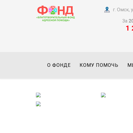
г. Омск,
За
2
1 
О ФОНДЕ
КОМУ ПОМОЧЬ
М