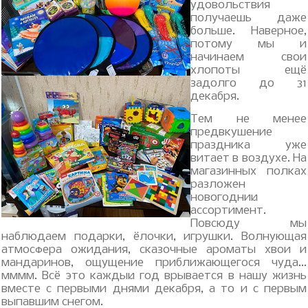
удовольствия
получаешь даже
больше. Наверное,
потому мы и
начинаем свои
хлопоты ещё
задолго до 31
декабря.
Тем не менее
предвкушение
праздника уже
витает в воздухе. На
магазинных полках
разложен
новогодний
ассортимент.
Повсюду мы
наблюдаем подарки, ёлочки, игрушки. Волнующая
атмосфера ожидания, сказочные ароматы хвои и
мандаринов, ощущение приближающегося чуда...
мммм. Всё это каждый год врывается в нашу жизнь
вместе с первыми днями декабря, а то и с первым
выпавшим снегом.