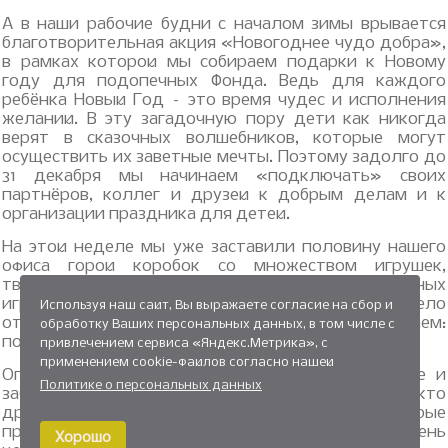
А в наши рабочие будни с началом зимы врывается
благотворительная акция «Новогоднее чудо добра»,
в рамках которой мы собираем подарки к Новому
году для подопечных Фонда. Ведь для каждого
ребёнка Новый Год – это время чудес и исполнения
желаний. В эту загадочную пору дети как никогда
верят в сказочных волшебников, которые могут
осуществить их заветные мечты. Поэтому задолго до
31 декабря мы начинаем «подключать» своих
партнёров, коллег и друзей к добрым делам и к
организации праздника для детей.
На этой неделе мы уже заставили половину нашего
офиса горой коробок со множеством игрушек,
творческих наборов, развивающих и развлекательных
игр, спортивных товаров и др. Так что смело
Используя наш сайт, Вы выражаете согласие на сбор и
открываем свой список декабрьских дел и отмечаем:
обработку Ваших персональных данных, в том числе с
получить первые подарки – done.
привлечением сервиса «Яндекс.Метрика», с
применением cookie-файлов согласно нашей
Огромное спасибо
АЗС «Топлайн»
за внимание и
Политике о персональных данных
заботу о детях, нуждающихся в чудесах как никто
другой. Спасибо за прекрасные подарки, которые
принесут детишкам радость и счастье. Мы очень
Хорошо