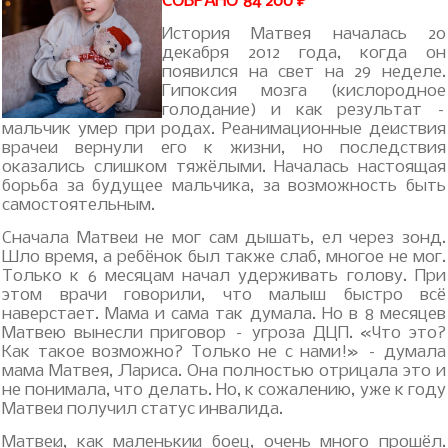
СОБРАНО 84 200 ₽
История Матвея началась 20
декабря 2012 года, когда он
появился на свет на 29 неделе.
Гипоксия мозга (кислородное
голодание) и как результат –
мальчик умер при родах. Реанимационные действия
врачей вернули его к жизни, но последствия
оказались слишком тяжёлыми. Началась настоящая
борьба за будущее мальчика, за возможность быть
самостоятельным.
Сначала Матвей не мог сам дышать, ел через зонд.
Шло время, а ребёнок был также слаб, многое не мог.
Только к 6 месяцам начал удерживать голову. При
этом врачи говорили, что малыш быстро всё
наверстает. Мама и сама так думала. Но в 8 месяцев
Матвею вынесли приговор – угроза ДЦП. «Что это?
Как такое возможно? Только не с нами!»
–
думала
мама Матвея, Лариса.
Она полностью отрицала это и
не понимала, что делать. Но, к сожалению, уже к году
Матвей получил статус инвалида.
Матвей, как маленький боец, очень много прошёл.