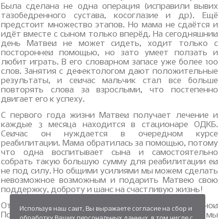
Была сделана не одна операция (исправили вывих
тазобедренного сустава, косоглазие и др). Ещё
предстоит множество этапов. Но мама не сдаётся и
идёт вместе с сыном только вперёд. На сегодняшний
день Матвей не может сидеть, ходит только с
посторонней помощью, но зато умеет ползать и
любит играть. В его словарном запасе уже более 100
слов. Занятия с дефектологом дают положительные
результаты, и сейчас мальчик стал все больше
повторять слова за взрослыми, что постепенно
двигает его к успеху.
С первого года жизни Матвей получает лечение и
каждые 3 месяца находится в стационаре ОДКБ.
Сейчас он нуждается в очередном курсе
реабилитации. Мама обратилась за помощью, потому
что одна воспитывает сына и самостоятельно
собрать такую большую сумму для реабилитации ей
не под силу. Но общими усилиями мы можем сделать
невозможное возможным и подарить Матвею свою
поддержку, доброту и шанс на счастливую жизнь!
От лица Благотворительного Фонда Адресной
Используя наш сайт, Вы выражаете согласие на сбор и
Помощи и семьи Матвея Черноиванова мы
обработку Ваших персональных данных, в том числе с