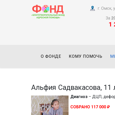
г. Омск,
За
2
1 
О ФОНДЕ
КОМУ ПОМОЧЬ
М
Альфия Садвакасова, 11 
Диагноз
– ДЦП, дефор
СОБРАНО 117 000 ₽