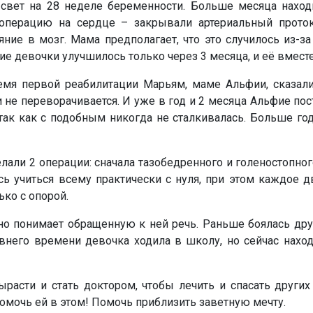
свет на 28 неделе беременности. Больше месяца наход
операцию на сердце – закрывали артериальный прото
ние в мозг. Мама предполагает, что это случилось из-за
ние девочки улучшилось только через 3 месяца, и её вмес
емя первой реабилитации Марьям, маме Альфии, сказали
 и не переворачивается. И уже в год и 2 месяца Альфие 
 так как с подобным никогда не сталкивалась. Больше год
лали 2 операции: сначала тазобедренного и голеностопног
сь учиться всему практически с нуля, при этом каждое
ько с опорой.
 но понимает обращенную к ней речь. Раньше боялась дру
внего времени девочка ходила в школу, но сейчас нахо
расти и стать доктором, чтобы лечить и спасать други
омочь ей в этом! Помочь приблизить заветную мечту.